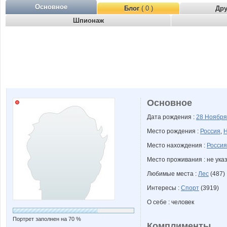
Основное
Блог
( 0 )
Др
Шпионаж
Основное
Дата рождения :
28 Ноябр
Место рождения :
Россия
,
Н
Место нахождения :
Россия
Место проживания : не ука
Любимые места :
Лес
(487)
Интересы :
Спорт
(3919)
О себе : человек
Портрет заполнен на 70 %
Комплименты