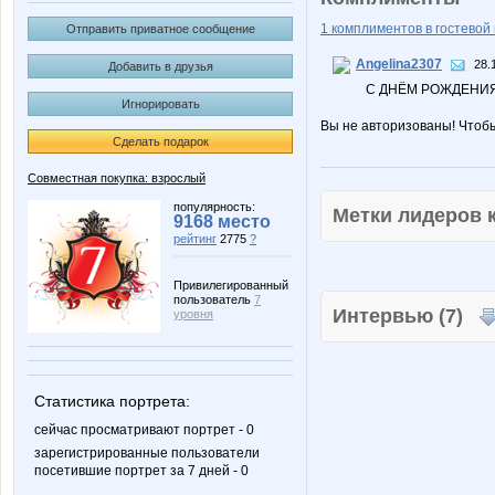
1 комплиментов в гостевой 
Отправить приватное сообщение
Angelina2307
28.
Добавить в друзья
С ДНЁМ РОЖДЕНИ
Игнорировать
Вы не авторизованы! Чтоб
Сделать подарок
Совместная покупка: взрослый
популярность:
Метки лидеров
9168 место
рейтинг
2775
?
Привилегированный
пользователь
7
Интервью (7)
уровня
Статистика портрета:
сейчас просматривают портрет - 0
зарегистрированные пользователи
посетившие портрет за 7 дней - 0