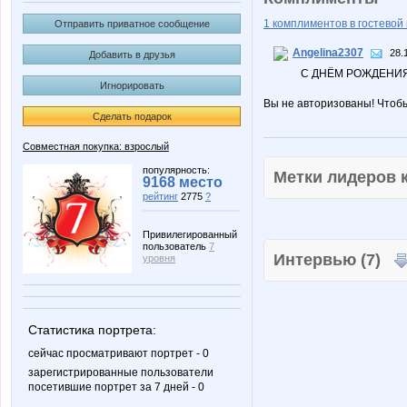
1 комплиментов в гостевой 
Отправить приватное сообщение
Angelina2307
28.
Добавить в друзья
С ДНЁМ РОЖДЕНИ
Игнорировать
Вы не авторизованы! Чтоб
Сделать подарок
Совместная покупка: взрослый
популярность:
Метки лидеров
9168 место
рейтинг
2775
?
Привилегированный
пользователь
7
Интервью (7)
уровня
Статистика портрета:
сейчас просматривают портрет - 0
зарегистрированные пользователи
посетившие портрет за 7 дней - 0