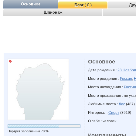
Основное
Блог
( 0 )
Др
Шпионаж
Основное
Дата рождения :
28 Ноябр
Место рождения :
Россия
,
Н
Место нахождения :
Россия
Место проживания : не ука
Любимые места :
Лес
(487)
Интересы :
Спорт
(3919)
О себе : человек
Портрет заполнен на 70 %
Комплименты